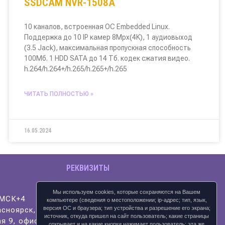
SSDCAM NVR-1508A
10 каналов, встроенная ОС Embedded Linux.
Поддержка до 10 IP камер 8Mpx(4K), 1 аудиовыход
(3.5 Jack), максимальная пропускная способность
100Мб. 1 HDD SATA до 14 Тб. кодек сжатия видео.
h.264/h.264+/h.265/h.265+/h.265
ЧИТАТЬ ПОЛНОСТЬЮ »
16.05.2024
РЕКВИЗИТЫ
ИП Яксанов П.О.
Мы используем cookies, которые сохраняются на Вашем
ИНН 245905968020
/МСК+4
компьютере (сведения о местоположении; ip-адрес; тип, язык,
версия ОС и браузера; тип устройства и разрешение его экрана;
асноярск,
источник, откуда пришел на сайт пользователь; какие страницы
я 9, офис 181
открывает и на какие кнопки нажимает пользователь; эта же