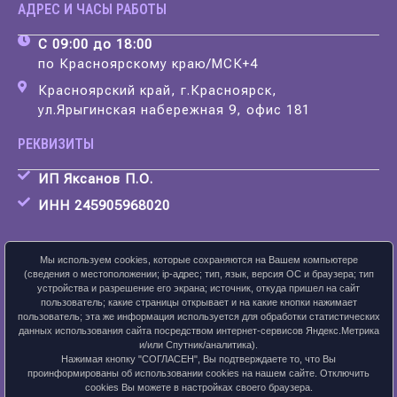
АДРЕС И ЧАСЫ РАБОТЫ
С 09:00 до 18:00
по Красноярскому краю/МСК+4
Красноярский край, г.Красноярск,
ул.Ярыгинская набережная 9, офис 181
РЕКВИЗИТЫ
ИП Яксанов П.О.
ИНН 245905968020
Мы используем cookies, которые сохраняются на Вашем компьютере
(сведения о местоположении; ip-адрес; тип, язык, версия ОС и браузера; тип
устройства и разрешение его экрана; источник, откуда пришел на сайт
Скачать карточку предприятия
пользователь; какие страницы открывает и на какие кнопки нажимает
пользователь; эта же информация используется для обработки статистических
данных использования сайта посредством интернет-сервисов Яндекс.Метрика
и/или Спутник/аналитика).
Нажимая кнопку "СОГЛАСЕН", Вы подтверждаете то, что Вы
ПОЛИТИКА КОНФИДЕНЦИАЛЬНОСТИ
проинформированы об использовании cookies на нашем сайте. Отключить
cookies Вы можете в настройках своего браузера.
2026 © ЛАНСАЙТ