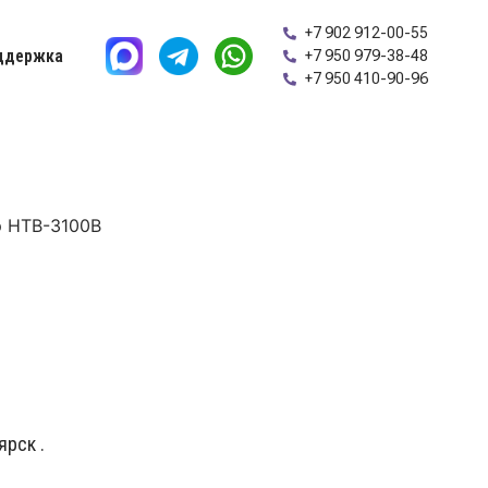
+7 902 912-00-55
ддержка
+7 950 979-38-48
+7 950 410-90-96
 HTB-3100B
рск .