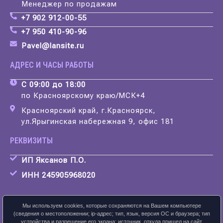
Менеджер по продажам
+7 902 912-00-55
+7 950 410-90-96
Pavel@lansite.ru
АДРЕС И ЧАСЫ РАБОТЫ
С 09:00 до 18:00
по Красноярскому краю/МСК+4
Красноярский край, г.Красноярск,
ул.Ярыгинская набережная 9, офис 181
РЕКВИЗИТЫ
ИП Яксанов П.О.
ИНН 245905968020
Мы используем cookies, которые сохраняются на Вашем компьютере
(сведения о местоположении; ip-адрес; тип, язык, версия ОС и браузера; тип
устройства и разрешение его экрана; источник, откуда пришел на сайт