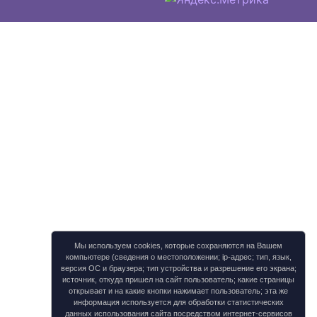
Мы используем cookies, которые сохраняются на Вашем
компьютере (сведения о местоположении; ip-адрес; тип, язык,
версия ОС и браузера; тип устройства и разрешение его экрана;
источник, откуда пришел на сайт пользователь; какие страницы
открывает и на какие кнопки нажимает пользователь; эта же
информация используется для обработки статистических
данных использования сайта посредством интернет-сервисов