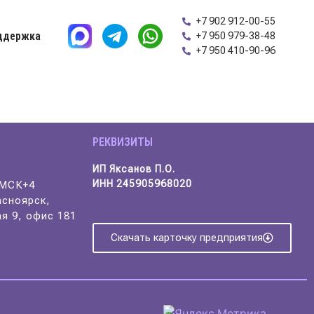
+7 902 912-00-55
ддержка
+7 950 979-38-48
+7 950 410-90-96
РЕКВИЗИТЫ
ИП Яксанов П.О.
ИНН 245905968020
/МСК+4
асноярск,
я 9, офис 181
Скачать карточку предприятия