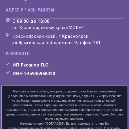
АДРЕС И ЧАСЫ РАБОТЫ
С 09:00 до 18:00
по Красноярскому краю/МСК+4
Красноярский край, г.Красноярск,
ул.Ярыгинская набережная 9, офис 181
РЕКВИЗИТЫ
ИП Яксанов П.О.
ИНН 245905968020
Мы используем cookies, которые сохраняются на Вашем компьютере
(сведения о местоположении; ip-адрес; тип, язык, версия ОС и браузера; тип
устройства и разрешение его экрана; источник, откуда пришел на сайт
Скачать карточку предприятия
пользователь; какие страницы открывает и на какие кнопки нажимает
пользователь; эта же информация используется для обработки статистических
данных использования сайта посредством интернет-сервисов Яндекс.Метрика
и/или Спутник/аналитика).
Нажимая кнопку "СОГЛАСЕН", Вы подтверждаете то, что Вы
ПОЛИТИКА КОНФИДЕНЦИАЛЬНОСТИ
проинформированы об использовании cookies на нашем сайте. Отключить