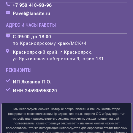
+7 950 410-90-96
Pavel@lansite.ru
АДРЕС И ЧАСЫ РАБОТЫ
С 09:00 до 18:00
по Красноярскому краю/МСК+4
Красноярский край, г.Красноярск,
ул.Ярыгинская набережная 9, офис 181
РЕКВИЗИТЫ
ИП Яксанов П.О.
ИНН 245905968020
Мы используем cookies, которые сохраняются на Вашем компьютере
(сведения о местоположении; ip-адрес; тип, язык, версия ОС и браузера; тип
устройства и разрешение его экрана; источник, откуда пришел на сайт
Скачать карточку предприятия
пользователь; какие страницы открывает и на какие кнопки нажимает
пользователь; эта же информация используется для обработки статистических
данных использования сайта посредством интернет-сервисов Яндекс.Метрика