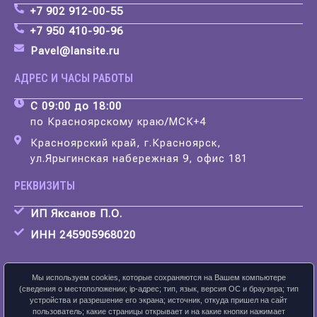
+7 902 912-00-55
+7 950 410-90-96
Pavel@lansite.ru
АДРЕС И ЧАСЫ РАБОТЫ
С 09:00 до 18:00
по Красноярскому краю/МСК+4
Красноярский край, г.Красноярск,
ул.Ярыгинская набережная 9, офис 181
РЕКВИЗИТЫ
ИП Яксанов П.О.
ИНН 245905968020
Мы используем cookies, которые сохраняются на Вашем компьютере
(сведения о местоположении; ip-адрес; тип, язык, версия ОС и браузера; тип
устройства и разрешение его экрана; источник, откуда пришел на сайт
Скачать карточку предприятия
пользователь; какие страницы открывает и на какие кнопки нажимает