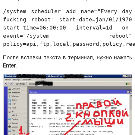
/system scheduler add name="Every day 
fucking reboot" start-date=jan/01/1970 
start-time=06:00:00 interval=1d on-
event="/system reboot" 
policy=api,ftp,local,password,policy,re
После вставки текста в терминал, нужно нажать
Enter
.