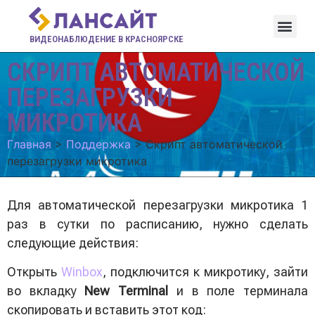
ВИДЕОНАБЛЮДЕНИЕ В КРАСНОЯРСКЕ
СКРИПТ АВТОМАТИЧЕСКОЙ
ПЕРЕЗАГРУЗКИ
МИКРОТИКА
Главная
>
Поддержка
>
Скрипт автоматической
перезагрузки микротика
Для автоматической перезагрузки микротика 1
раз в сутки по расписанию, нужно сделать
следующие действия:
Открыть
Winbox
, подключится к микротику, зайти
во вкладку
New Terminal
и в поле терминала
скопировать и вставить этот код: