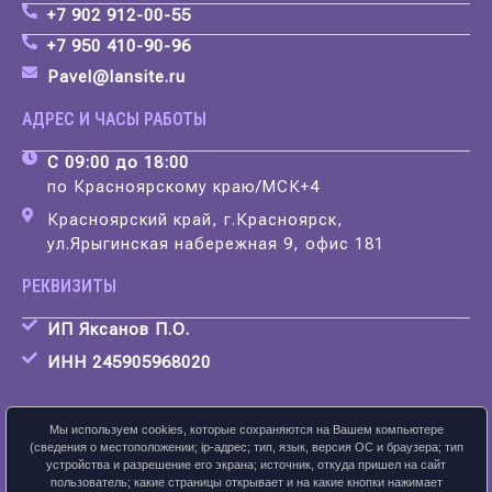
+7 902 912-00-55
+7 950 410-90-96
Pavel@lansite.ru
АДРЕС И ЧАСЫ РАБОТЫ
С 09:00 до 18:00
по Красноярскому краю/МСК+4
Красноярский край, г.Красноярск,
ул.Ярыгинская набережная 9, офис 181
РЕКВИЗИТЫ
ИП Яксанов П.О.
ИНН 245905968020
Мы используем cookies, которые сохраняются на Вашем компьютере
(сведения о местоположении; ip-адрес; тип, язык, версия ОС и браузера; тип
устройства и разрешение его экрана; источник, откуда пришел на сайт
Скачать карточку предприятия
пользователь; какие страницы открывает и на какие кнопки нажимает