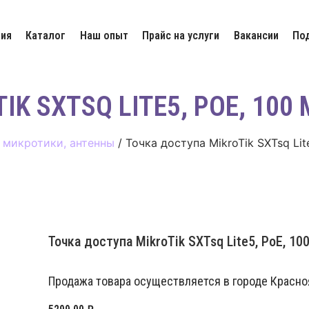
ия
Каталог
Наш опыт
Прайс на услуги
Вакансии
По
K SXTSQ LITE5, POE, 100 
 микротики, антенны
/ Точка доступа MikroTik SXTsq Lite
Точка доступа MikroTik SXTsq Lite5, PoE, 100
Продажа товара осуществляется в городе Красноя