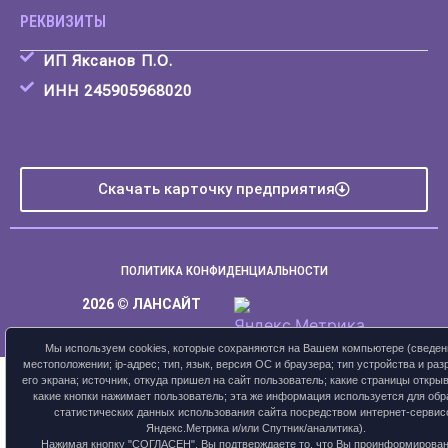
РЕКВИЗИТЫ
ИП Яксанов П.О.
ИНН 245905968020
Скачать карточку предприятия
ПОЛИТИКА КОНФИДЕНЦИАЛЬНОСТИ
2026 © ЛАНСАЙТ
Мы используем cookies, которые сохраняются на Вашем компьютере (сведен
местоположении; ip-адрес; тип, язык, версия ОС и браузера; тип устройства и ра
его экрана; источник, откуда пришел на сайт пользователь; какие страницы открыв
какие кнопки нажимает пользователь; эта же информация используется для обр
статистических данных использования сайта посредством интернет-сервис
Яндекс.Метрика и/или Спутник/аналитика).
Нажимая кнопку "СОГЛАСЕН", Вы подтверждаете то, что Вы проинформирова