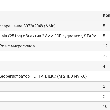
Кол
Кол
 разрешение 3072×2048 (6 Мп)
5
 8 Мп (25 fps) объектив 2.8мм РОЕ аудиовход STARV
5
 Poe с микрофоном
12
22
4
деорегистратор ПЕНТАПЛЕКС (M 2HDD rev 7.0)
1
2
9
10