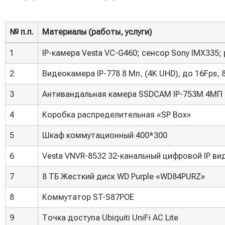
№ п.п.
Материалы (работы, услуги)
№ п.п.
Материалы (работы, услуги)
1
IP-камера Vesta VC-G460; сенсор Sony IMX335;
2
Видеокамера IP-778 8 Мп, (4K UHD), до 16Fps,
3
Антивандальная камера SSDCAM IP-753М 4MП
4
Коробка распределительная «SP Box»
5
Шкаф коммутационный 400*300
6
Vesta VNVR-8532 32-канальный цифровой IP ви
7
8 ТБ Жесткий диск WD Purple «WD84PURZ»
8
Коммутатор ST-S87POE
9
Точка доступа Ubiquiti UniFi AC Lite