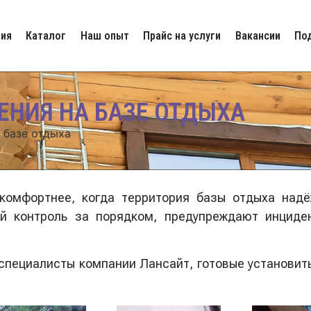
ия
Каталог
Наш опыт
Прайс на услуги
Вакансии
По
НИЯ НА БАЗЕ ОТДЫХА
 базе отдыха
 комфортнее, когда территория базы отдыха на
й контроль за порядком, предупреждают инциде
 специалисты компании Лансайт, готовые установи