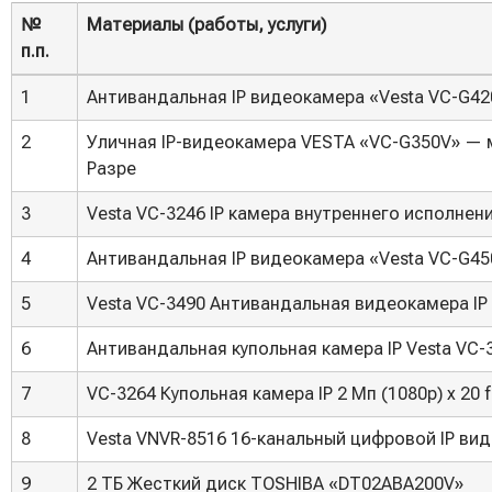
№
Материалы (работы, услуги)
п.п.
№
Материалы (работы, услуги)
1
Антивандальная IP видеокамера «Vesta VC-G42
п.п.
2
Уличная IP-видеокамера VESTA «VC-G350V» — м
Разре
3
Vesta VC-3246 IP камера внутреннего исполнен
4
Антивандальная IP видеокамера «Vesta VC-G45
5
Vesta VC-3490 Антивандальная видеокамера IP 5 М
6
Антивандальная купольная камера IP Vesta VC-3
7
VC-3264 Купольная камера IP 2 Мп (1080p) х 20 fp
8
Vesta VNVR-8516 16-канальный цифровой IP вид
9
2 ТБ Жесткий диск TOSHIBA «DT02ABA200V»