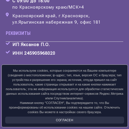
С 09:00 до 18:00
по Красноярскому краю/МСК+4
Красноярский край, г.Красноярск,
ул.Ярыгинская набережная 9, офис 181
РЕКВИЗИТЫ
ИП Яксанов П.О.
ИНН 245905968020
Мы используем cookies, которые сохраняются на Вашем компьютере
(сведения о местоположении; ip-адрес; тип, язык, версия ОС и браузера; тип
устройства и разрешение его экрана; источник, откуда пришел на сайт
Скачать карточку предприятия
пользователь; какие страницы открывает и на какие кнопки нажимает
пользователь; эта же информация используется для обработки статистических
данных использования сайта посредством интернет-сервисов Яндекс.Метрика
и/или Спутник/аналитика).
Нажимая кнопку "СОГЛАСЕН", Вы подтверждаете то, что Вы
ПОЛИТИКА КОНФИДЕНЦИАЛЬНОСТИ
проинформированы об использовании cookies на нашем сайте. Отключить
cookies Вы можете в настройках своего браузера.
2026 © ЛАНСАЙТ
СОГЛАСЕН