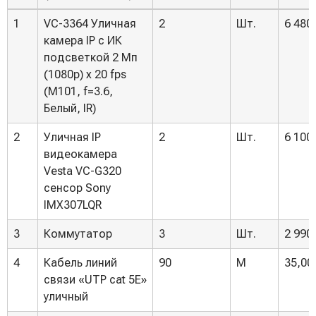
№
Материалы
Количество
Ед.
Цена
1
VC-3364 Уличная
2
Шт.
6 480
п.п.
(работы, услуги)
камера IP с ИК
подсветкой 2 Мп
(1080p) x 20 fps
(M101, f=3.6,
Белый, IR)
2
Уличная IP
2
Шт.
6 100
видеокамера
Vesta VC-G320
сенсор Sony
IMX307LQR
3
Коммутатор
3
Шт.
2 990
4
Кабель линий
90
М
35,00
связи «UTP cat 5E»
уличный