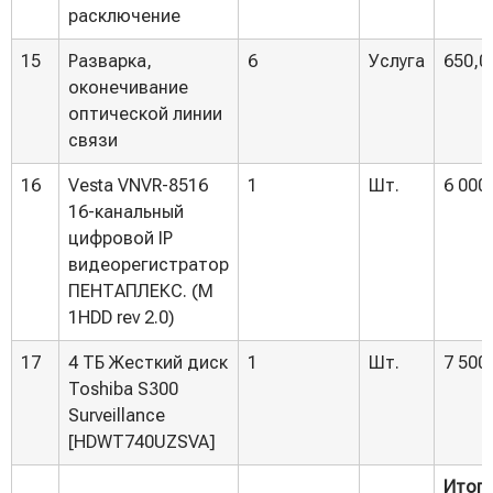
расключение
15
Разварка,
6
Услуга
650,0
оконечивание
оптической линии
связи
16
Vesta VNVR-8516
1
Шт.
6 000
16-канальный
цифровой IP
видеорегистратор
ПЕНТАПЛЕКС. (M
1HDD rev 2.0)
17
4 ТБ Жесткий диск
1
Шт.
7 500
Toshiba S300
Surveillance
[HDWT740UZSVA]
Итог: