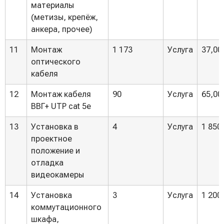
материалы
(метизы, крепёж,
анкера, прочее)
11
Монтаж
1 173
Услуга
37,00
оптического
кабеля
12
Монтаж кабеля
90
Услуга
65,00
ВВГ+ UTP cat 5e
13
Установка в
4
Услуга
1 850
проектное
положение и
отладка
видеокамеры
14
Установка
3
Услуга
1 200
коммутационного
шкафа,