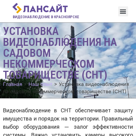
ВИДЕОНАБЛЮДЕНИЕ В КРАСНОЯРСКЕ
УСТАНОВКА
ВИДЕОНАБЛЮДЕНИЯ НА
САДОВОМ
НЕКОММЕРЧЕСКОМ
ТОВАРИЩЕСТВЕ (СНТ)
Главная
>
Наш опыт
>
Установка видеонаблюдения
на садовом некоммерческом товариществе (СНТ)
Видеонаблюдение в СНТ обеспечивает защиту
имущества и порядок на территории. Правильный
выбор оборудования — залог эффективности
системы. Важно установить камеры высокого