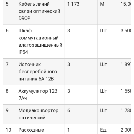
5
Кабель линий
1 173
М
15,00
связи оптический
DROP
6
Шкаф
3
Шт.
3 500
коммутационный
влагозащищенный
IP54
7
Источник
3
Шт.
1 897
бесперебойного
питания 5А 12В
8
Аккумулятор 12В
3
Шт.
1 658
7Ач
9
Медиаконвертер
6
Шт.
1 780
оптический
10
Расходные
1
Ед.
2 000