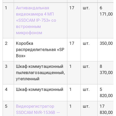
№
Материалы (работы,
Кол-
Ед.
Цена
1
Антивандальная
17
шт.
6
п.п.
услуги)
во
видеокамера 4 МП
171,00
«SSDCAM IP-753» со
встроенным
микрофоном
2
Коробка
17
шт.
350,00
распределительная «SP
Box»
3
Шкаф коммутационный
1
шт.
8
пылевлагозащищенный,
370,00
утепленный
4
Шкаф коммутационный
1
шт.
5
820,00
5
Видеорегистратор
1
шт.
17
SSDCAM NVR-1536B —
830,00