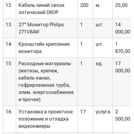
12
Кабель линий связи
200
м.
25,00
оптический DROP
13
27″ Монитор Philips
1
шт.
14
271V8AW
000,00
14
Кронштейн крепления
1
шт.
1
монитора
870,00
15
Расходные материалы
1
ед.
17
(метизы, крепеж,
000,00
кабель-канал,
гофрированная труба,
элем. энергоснабжения
и прочее)
16
Установка в проектное
17
услуга
2
положение и отладка
500,00
видеокамеры