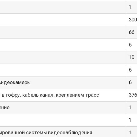
1
300
66
6
10
6
 видеокамеры
6
 в гофру, кабель канал, креплением трасс
376
ение
1
1
тированной системы видеонаблюдения
1