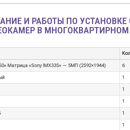
АНИЕ И РАБОТЫ ПО УСТАНОВКЕ
ЕОКАМЕР В МНОГОКВАРТИРНОМ
Ко
Ко
50» Матрица «Sony IMX335» — 5МП (2592×1944)
6
ый
1
1
1
Б
1
1