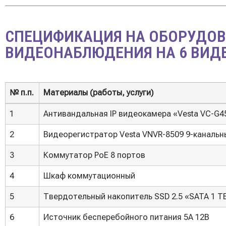
СПЕЦИФИКАЦИЯ НА ОБОРУДОВ
ВИДЕОНАБЛЮДЕНИЯ НА 6 ВИД
№ п.п.
Материалы (работы, услуги)
№ п.п.
Материалы (работы, услуги)
1
Антивандальная IP видеокамера «Vesta VC-G4
2
Видеорегистратор Vesta VNVR-8509 9-канальн
3
Коммутатор PoE 8 портов
4
Шкаф коммутационный
5
Твердотельный накопитель SSD 2.5 «SATA 1 Т
6
Источник бесперебойного питания 5А 12В