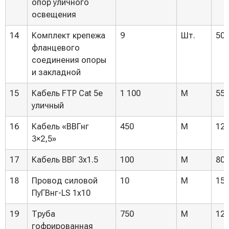
опор уличного
освещения
14
Комплект крепежа
9
Шт.
500
фланцевого
соединения опоры
и закладной
15
Кабель FTP Cat 5e
1 100
М
55,
уличный
16
Кабель «ВВГнг
450
М
127
3×2,5»
17
Кабель ВВГ 3х1.5
100
М
80,
18
Провод силовой
10
М
155
ПуГВнг-LS 1х10
19
Труба
750
М
125
гофрированная