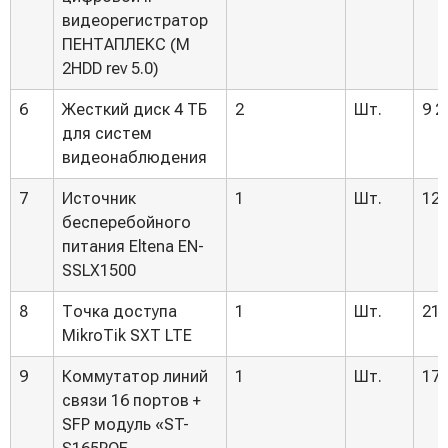
видеорегистратор
ПЕНТАПЛЕКС (M
2HDD rev 5.0)
6
Жесткий диск 4 ТБ
2
Шт.
9 2
для систем
видеонаблюдения
7
Источник
1
Шт.
12 
бесперебойного
питания Eltena EN-
SSLX1500
8
Точка доступа
1
Шт.
21 
MikroTik SXT LTE
9
Коммутатор линий
1
Шт.
17 
связи 16 портов +
SFP модуль «ST-