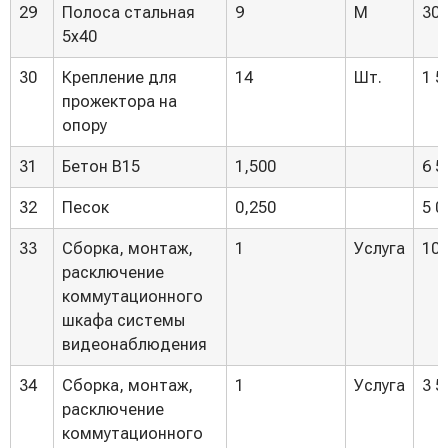
29
Полоса стальная
9
М
300
5х40
30
Крепление для
14
Шт.
1 5
прожектора на
опору
31
Бетон В15
1,500
6 5
32
Песок
0,250
5 0
33
Сборка, монтаж,
1
Услуга
10 
расключение
коммутационного
шкафа системы
видеонаблюдения
34
Сборка, монтаж,
1
Услуга
3 5
расключение
коммутационного