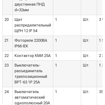
двустенная ПНД
d=32мм
20
Щит
1
Шт.
3 9
распределительный
ЩРН 12 IP 54
21
Фотореле 2200ВА
1
Шт.
1 5
IP66 IEK
22
Контактор КМИ 25А
1
Шт.
2 2
23
Выключатель-
1
Шт.
1 3
разъединитель
трехпозиционный
ВРТ-63 1P 25А
24
Выключатель
1
Шт.
350
автоматический
однополюсный 20А