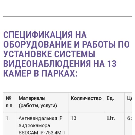
СПЕЦИФИКАЦИЯ НА
ОБОРУДОВАНИЕ И РАБОТЫ ПО
УСТАНОВКЕ СИСТЕМЫ
ВИДЕОНАБЛЮДЕНИЯ НА 13
КАМЕР В ПАРКАХ:
№
Материалы
Колличество
Ед.
Це
п.п.
(работы, услуги)
№
Материалы
Колличество
Ед.
Це
1
Антивандальная IP
13
Шт.
6 2
п.п.
(работы, услуги)
видеокамера
SSDCAM IP-753 4MП