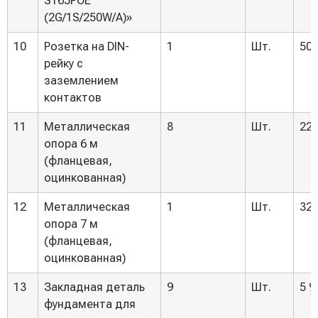
S165POE
(2G/1S/250W/A)»
10
Розетка на DIN-
1
Шт.
500
рейку с
заземлением
контактов
11
Металлическая
8
Шт.
22 
опора 6 м
(фланцевая,
оцинкованная)
12
Металлическая
1
Шт.
32 
опора 7 м
(фланцевая,
оцинкованная)
13
Закладная деталь
9
Шт.
5 9
фундамента для