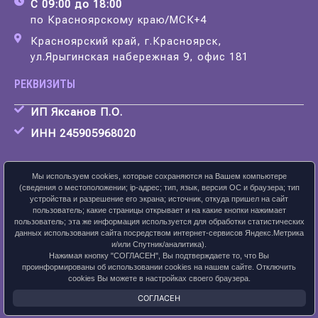
С 09:00 до 18:00
по Красноярскому краю/МСК+4
Красноярский край, г.Красноярск,
ул.Ярыгинская набережная 9, офис 181
РЕКВИЗИТЫ
ИП Яксанов П.О.
ИНН 245905968020
Мы используем cookies, которые сохраняются на Вашем компьютере
(сведения о местоположении; ip-адрес; тип, язык, версия ОС и браузера; тип
устройства и разрешение его экрана; источник, откуда пришел на сайт
Скачать карточку предприятия
пользователь; какие страницы открывает и на какие кнопки нажимает
пользователь; эта же информация используется для обработки статистических
данных использования сайта посредством интернет-сервисов Яндекс.Метрика
и/или Спутник/аналитика).
Нажимая кнопку "СОГЛАСЕН", Вы подтверждаете то, что Вы
ПОЛИТИКА КОНФИДЕНЦИАЛЬНОСТИ
проинформированы об использовании cookies на нашем сайте. Отключить
cookies Вы можете в настройках своего браузера.
2026 © ЛАНСАЙТ
СОГЛАСЕН