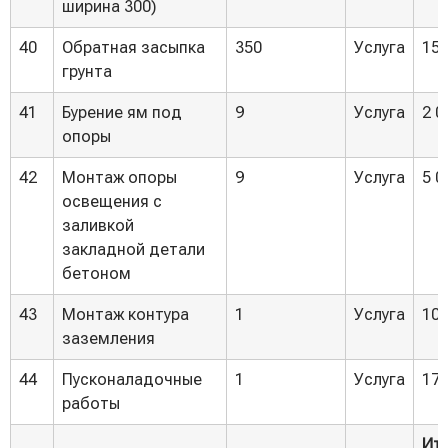
ширина 300)
40
Обратная засыпка
350
Услуга
150
грунта
41
Бурение ям под
9
Услуга
2 0
опоры
42
Монтаж опоры
9
Услуга
5 0
освещения с
заливкой
закладной детали
бетоном
43
Монтаж контура
1
Услуга
10 
заземления
44
Пусконаладочные
1
Услуга
172
работы
Ито