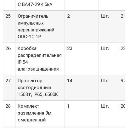
С ВА47-29 4.5кА
25
Ограничитель
2
Шт.
2 5
импульсных
перенапряжений
ОПС-1С 1Р
26
Коробка
23
Шт.
220
распределительная
IP 54
влагозащищенная
27
Прожектор
14
Шт.
9 8
светодиодный
150Вт, IP65, 6500К
28
Комплект
1
Шт.
20 
заземления 9м
омедненный