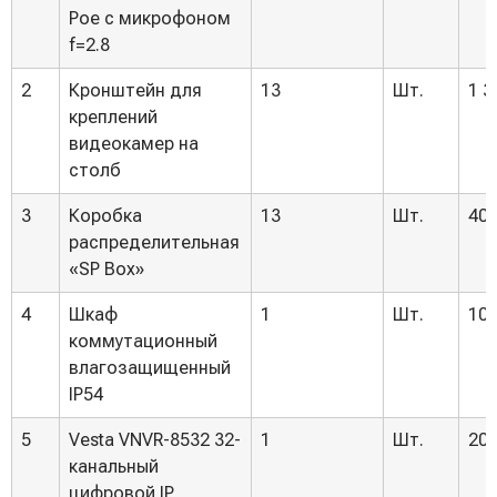
Poe с микрофоном
f=2.8
2
Кронштейн для
13
Шт.
1 3
креплений
видеокамер на
столб
3
Коробка
13
Шт.
400
распределительная
«SP Box»
4
Шкаф
1
Шт.
10 
коммутационный
влагозащищенный
IP54
5
Vesta VNVR-8532 32-
1
Шт.
20 
канальный
цифровой IP