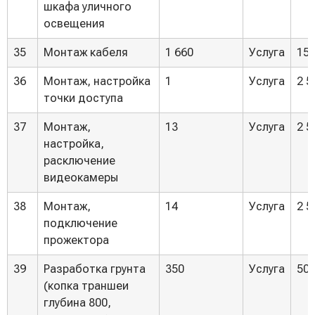
шкафа уличного
освещения
35
Монтаж кабеля
1 660
Услуга
150
36
Монтаж, настройка
1
Услуга
2 5
точки доступа
37
Монтаж,
13
Услуга
2 5
настройка,
расключение
видеокамеры
38
Монтаж,
14
Услуга
2 5
подключение
прожектора
39
Разработка грунта
350
Услуга
500
(копка траншеи
глубина 800,