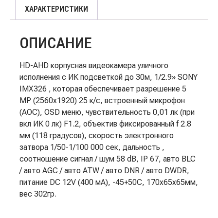
ХАРАКТЕРИСТИКИ
ОПИСАНИЕ
HD-AHD корпусная видеокамера уличного
исполнения с ИК подсветкой до 30м, 1/2.9» SONY
IMX326 , которая обеспечивает разрешение 5
MP (2560х1920) 25 к/с, встроенный микрофон
(АОС), OSD меню, чувствительность 0,01 лк (при
вкл ИК 0 лк) F1.2, объектив фиксированный f 2.8
мм (118 градусов), скорость электронного
затвора 1/50-1/100 000 сек, дальность ,
соотношение сигнал / шум 58 dB, IP 67, авто BLC
/ авто AGC / авто ATW / авто DNR / авто DWDR,
питание DC 12V (400 мА), -45+50C, 170х65х65мм,
вес 302гр.