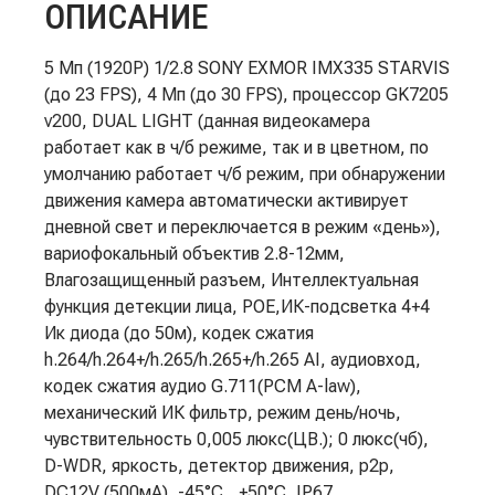
ОПИСАНИЕ
5 Мп (1920P) 1/2.8 SONY EXMOR IMX335 STARVIS
(до 23 FPS), 4 Мп (до 30 FPS), процессор GK7205
v200, DUAL LIGHT (данная видеокамера
работает как в ч/б режиме, так и в цветном, по
умолчанию работает ч/б режим, при обнаружении
движения камера автоматически активирует
дневной свет и переключается в режим «день»),
вариофокальный объектив 2.8-12мм,
Влагозащищенный разъем, Интеллектуальная
функция детекции лица, РОЕ,ИК-подсветка 4+4
Ик диода (до 50м), кодек сжатия
h.264/h.264+/h.265/h.265+/h.265 AI, аудиовход,
кодек сжатия аудио G.711(PCM A-law),
механический ИК фильтр, режим день/ночь,
чувствительность 0,005 люкс(ЦВ.); 0 люкс(чб),
D-WDR, яркость, детектор движения, р2р,
DC12V (500мА), -45°С…+50°С, IР67,