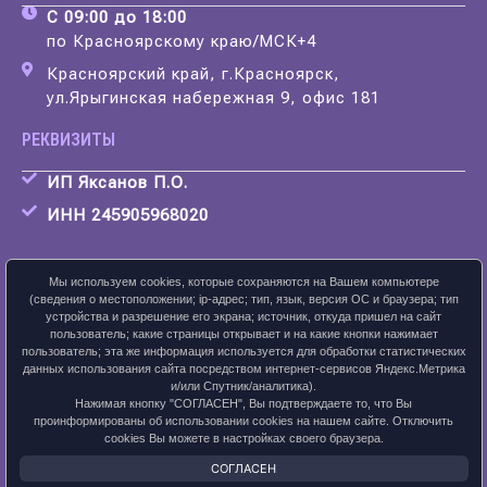
С 09:00 до 18:00
по Красноярскому краю/МСК+4
Красноярский край, г.Красноярск,
ул.Ярыгинская набережная 9, офис 181
РЕКВИЗИТЫ
ИП Яксанов П.О.
ИНН 245905968020
Мы используем cookies, которые сохраняются на Вашем компьютере
(сведения о местоположении; ip-адрес; тип, язык, версия ОС и браузера; тип
устройства и разрешение его экрана; источник, откуда пришел на сайт
Скачать карточку предприятия
пользователь; какие страницы открывает и на какие кнопки нажимает
пользователь; эта же информация используется для обработки статистических
данных использования сайта посредством интернет-сервисов Яндекс.Метрика
и/или Спутник/аналитика).
Нажимая кнопку "СОГЛАСЕН", Вы подтверждаете то, что Вы
ПОЛИТИКА КОНФИДЕНЦИАЛЬНОСТИ
проинформированы об использовании cookies на нашем сайте. Отключить
cookies Вы можете в настройках своего браузера.
2026 © ЛАНСАЙТ
СОГЛАСЕН