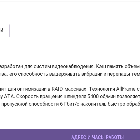
КИ
 разработан для систем видеонаблюдения. Кэш память объе
тва, его способность выдерживать вибрации и перепады те
одит для оптимизации в RAID-массивах. Технология AllFrame 
у АТА. Скорость вращения шпинделя 5400 об/мин позволяет 
 пропускной способности 6 Гбит/с накопитель быстро обраб
АДРЕС И ЧАСЫ РАБОТЫ