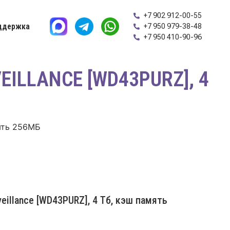
+7 902 912-00-55
ддержка
+7 950 979-38-48
+7 950 410-90-96
ILLANCE [WD43PURZ], 4
мять 256МБ
veillance [WD43PURZ], 4 Тб, кэш память