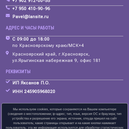
+7 902 912-00-55
+7 950 410-90-96
Pavel@lansite.ru
АДРЕС И ЧАСЫ РАБОТЫ
С 09:00 до 18:00
по Красноярскому краю/МСК+4
Красноярский край, г.Красноярск,
ул.Ярыгинская набережная 9, офис 181
РЕКВИЗИТЫ
ИП Яксанов П.О.
ИНН 245905968020
Мы используем cookies, которые сохраняются на Вашем компьютере
(сведения о местоположении; ip-адрес; тип, язык, версия ОС и браузера; тип
устройства и разрешение его экрана; источник, откуда пришел на сайт
Скачать карточку предприятия
пользователь; какие страницы открывает и на какие кнопки нажимает
пользователь; эта же информация используется для обработки статистических