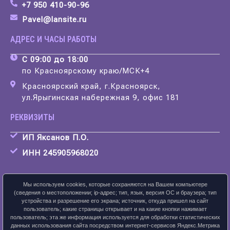
+7 950 410-90-96
Pavel@lansite.ru
АДРЕС И ЧАСЫ РАБОТЫ
С 09:00 до 18:00
по Красноярскому краю/МСК+4
Красноярский край, г.Красноярск,
ул.Ярыгинская набережная 9, офис 181
РЕКВИЗИТЫ
ИП Яксанов П.О.
ИНН 245905968020
Мы используем cookies, которые сохраняются на Вашем компьютере
(сведения о местоположении; ip-адрес; тип, язык, версия ОС и браузера; тип
устройства и разрешение его экрана; источник, откуда пришел на сайт
Скачать карточку предприятия
пользователь; какие страницы открывает и на какие кнопки нажимает
пользователь; эта же информация используется для обработки статистических
данных использования сайта посредством интернет-сервисов Яндекс.Метрика