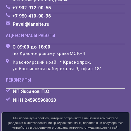
+7 902 912-00-55
+7 950 410-90-96
Pavel@lansite.ru
АДРЕС И ЧАСЫ РАБОТЫ
С 09:00 до 18:00
по Красноярскому краю/МСК+4
Красноярский край, г.Красноярск,
ул.Ярыгинская набережная 9, офис 181
РЕКВИЗИТЫ
ИП Яксанов П.О.
ИНН 245905968020
Мы используем cookies, которые сохраняются на Вашем компьютере
(сведения о местоположении; ip-адрес; тип, язык, версия ОС и браузера; тип
устройства и разрешение его экрана; источник, откуда пришел на сайт
Скачать карточку предприятия